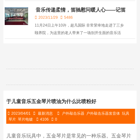
是指在直流电的作用下，通过电解将金属或合金沉积在
音乐传递柔情，笛驰慰问暖人心——记笛
工件表面上，形成均匀，致密，良好粘结的金属表面的
驰走进三乡颐养院音乐活动
过程...
2023/11/29
5486
11月24日上午10许，超凡国际 非常荣幸地走进了三乡
颐养院，为这里的老人带来了一场别开生面的音乐活
动。超凡国际 希望通过这样的活动，让老人们感受到音
乐的魅力，同时也为他们送去一份温暖和关怀。 一进入
颐养院，...
于儿童音乐五金琴片喷油为什么比喷粉好
2023/04/01
最新消息
户外敲击乐器
户外敲击乐器发音体
玩具
琴片
琴片电镀
4106
0
儿童音乐玩具中，五金琴片是常见的一种乐器。五金琴片