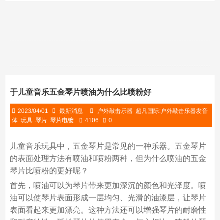
从C5延伸至C7，提供了编钟般的音色，这使得它能...
于儿童音乐五金琴片喷油为什么比喷粉好
2023/04/01
最新消息
户外敲击乐器
超凡国际:户外敲击乐器发音
体
玩具
琴片
琴片电镀
4106
0
儿童音乐玩具中，五金琴片是常见的一种乐器。五金琴片
的表面处理方法有喷油和喷粉两种，但为什么喷油的五金
琴片比喷粉的更好呢？
首先，喷油可以为琴片带来更加深沉的颜色和光泽度。喷
油可以使琴片表面形成一层均匀、光滑的油漆层，让琴片
表面看起来更加漂亮。这种方法还可以增强琴片的耐磨性