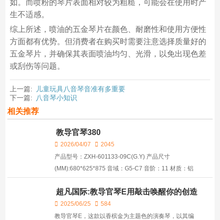
如。而喷粉的琴片表面相对较为粗糙，可能会在使用时产
生不适感。
综上所述，喷油的五金琴片在颜色、耐磨性和使用方便性
方面都有优势。但消费者在购买时需要注意选择质量好的
五金琴片，并确保其表面喷油均匀、光滑，以免出现色差
或刮伤等问题。
上一篇:
儿童玩具八音琴音准有多重要
下一篇:
八音琴小知识
相关推荐
教导官琴380
2026/04/07
2045
产品型号：ZXH-601133-09C(G.Y) 产品尺寸
(MM):680*625*875 音域：G5-C7 音阶：11 材质：铝
合金+不锈钢 外箱尺寸(MM)：780*700*160 装箱重
超凡国际:教导官琴E用敲击唤醒你的创造
量：37 起订量：10 产品单价：20699 生产交期：15-
力！
25个工作日 ...
2025/06/25
584
教导官琴E，这款以香槟金为主题色的演奏琴，以其编