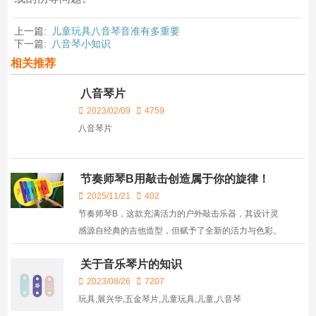
上一篇:
儿童玩具八音琴音准有多重要
下一篇:
八音琴小知识
相关推荐
八音琴片
2023/02/09
4759
八音琴片
节奏师琴B用敲击创造属于你的旋律！
2025/11/21
402
节奏师琴B，这款充满活力的户外敲击乐器，其设计灵
感源自经典的吉他造型，但赋予了全新的活力与色彩。
它不仅适合所有年龄段的音乐爱好者，更以其活泼的设
关于音乐琴片的知识
计和鲜艳的色彩，成为任何场合中的焦点。 节奏师...
2023/08/26
7207
玩具,展兴华,五金琴片,儿童玩具,儿童,八音琴