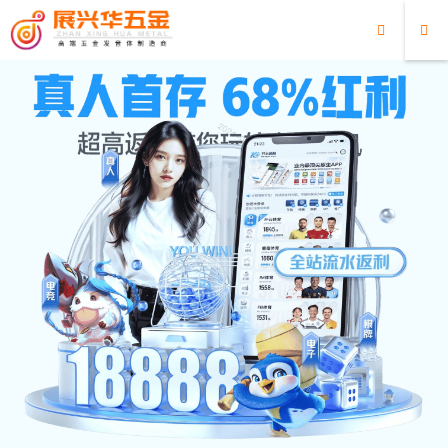
超凡国际
超凡国际
/
最新消息
/
于儿童音乐五金琴片喷油为什么比喷粉好
于儿童音乐五金琴片喷油为什么比喷粉好
2023/04/01
最新消息
户外敲击乐器
超凡国际:户外敲击乐器发音
体
玩具
琴片
琴片电镀
4106
0
儿童音乐玩具中，五金琴片是常见的一种乐器。五金琴片
的表面处理方法有喷油和喷粉两种，但为什么喷油的五金
琴片比喷粉的更好呢？
首先，喷油可以为琴片带来更加深沉的颜色和光泽度。喷
油可以使琴片表面形成一层均匀、光滑的油漆层，让琴片
表面看起来更加漂亮。这种方法还可以增强琴片的耐磨性
和耐腐蚀性，延长琴片的使用寿命。与之相比，喷粉的琴