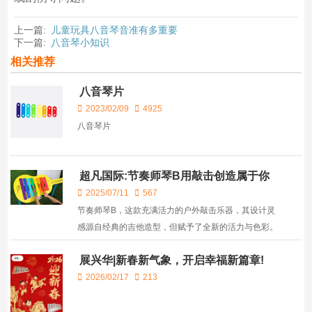
上一篇:
儿童玩具八音琴音准有多重要
下一篇:
八音琴小知识
相关推荐
八音琴片
2023/02/09
4925
八音琴片
超凡国际:节奏师琴B用敲击创造属于你
的旋律！
2025/07/11
567
节奏师琴B，这款充满活力的户外敲击乐器，其设计灵
感源自经典的吉他造型，但赋予了全新的活力与色彩。
它不仅适合所有年龄段的音乐爱好者，更以其活泼的设
展兴华|新春新气象，开启幸福新篇章!
计和鲜艳的色彩，成为任何场合中的焦点。 节奏师...
2026/02/17
213