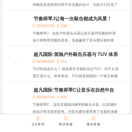
钟般的音色和简约而不失优雅的设计，为孩子们打造了
一个充满乐趣的学习和娱乐平台。它的每个琴键都经过
节奏师琴J让每一次敲击都成为风景！
精心调校，确保发出的音质纯净而悦耳，为孩子们带来
高品...
2025/07/25
538
节奏师琴J，这款户外敲击乐器以其孔雀羽毛般的外形
设计和明亮清脆的音色，迅速赢得了音乐爱好者的青
睐。其独特的马林巴音色，结合全音阶设计，提供了宽
超凡国际:笛驰户外敲击乐器与 TUV 体系
广的音域，适合各种演奏风格。 节奏师琴J采用坚固
的全球品质对话
的...
2026/03/18
151
TUV到底是什么？ 很多家长可能听说过TUV，但不太清
楚它是什么。简单来说，TUV就是德国的一个独立检测
机构，专门帮大家把关产品的安全性。他们的标准特别
超凡国际:节奏师琴C让音乐在自然中自
严苛，全世界都认可。通过TUV认证的产品，就相当于
由飘荡！
拿到...
2025/07/14
628
节奏师琴C，这款灵感源自钢琴的敲击乐器，以其独特
的设计和丰富的音色，为音乐爱好者带来了全新的演奏
体验。它不仅能够伴奏一个旋律，还能创造出热烈、欢
QQ咨询
电话客服
微信客服
快、活泼且轻松的音乐氛围，为听众带来层次分明、情