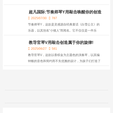
超凡国际:节奏师琴Y用敲击唤醒你的创造
力！
2025/07/30
787
节奏师琴Y，这款是灵感源自经典童话《白雪公主》的
乐器，以其别名“小矮人”而闻名。它不仅仅是一件乐
器，更是一件充满故事性的艺术品。琴上的七种颜色，
教导官琴V用敲击创造属于你的旋律!
每一种都代表着童话故事中七个性格迥异的小伙伴，象
征着他...
2025/06/27
581
教导官琴V，这款以香槟金为主题色的演奏琴，以其编
钟般的音色和简约而不失优雅的设计，为孩子们打造了
一个充满乐趣的学习和娱乐平台。它的每个琴键都经过
精心调校，确保发出的音质纯净而悦耳，为孩子们带来
高品...