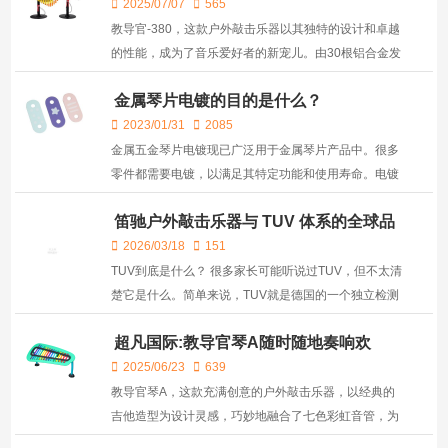
2025/07/07
565
教导官-380，这款户外敲击乐器以其独特的设计和卓越
的性能，成为了音乐爱好者的新宠儿。由30根铝合金发
音管组成的琴身，向两侧优雅地伸展，形成了一道美丽
金属琴片电镀的目的是什么？
的曲线，其两种不同颜色的搭配，宛如天使展开的翅
膀，给...
2023/01/31
2085
金属五金琴片电镀现已广泛用于金属琴片产品中。很多
零件都需要电镀，以满足其特定功能和使用寿命。电镀
是指在直流电的作用下，通过电解将金属或合金沉积在
笛驰户外敲击乐器与 TUV 体系的全球品
工件表面上，形成均匀，致密，良好粘结的金属表面的
质对话
过程...
2026/03/18
151
TUV到底是什么？ 很多家长可能听说过TUV，但不太清
楚它是什么。简单来说，TUV就是德国的一个独立检测
机构，专门帮大家把关产品的安全性。他们的标准特别
超凡国际:教导官琴A随时随地奏响欢
严苛，全世界都认可。通过TUV认证的产品，就相当于
乐！
拿到...
2025/06/23
639
教导官琴A，这款充满创意的户外敲击乐器，以经典的
吉他造型为设计灵感，巧妙地融合了七色彩虹音管，为
孩子们打造了一个梦幻般的音乐体验。 它的音域宽广，