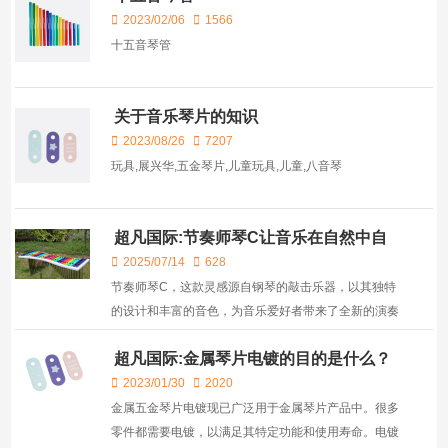
2023/02/06
1566
十五音琴管
关于音乐琴片的知识
2023/08/26
7207
玩具,展兴华,五金琴片,儿童玩具,儿童,八音琴
超凡国际:节奏师琴C让音乐在自然中自
由飘荡！
2025/07/14
628
节奏师琴C，这款灵感源自钢琴的敲击乐器，以其独特
的设计和丰富的音色，为音乐爱好者带来了全新的演奏
体验。它不仅能够伴奏一个旋律，还能创造出热烈、欢
超凡国际:金属琴片电镀的目的是什么？
快、活泼且轻松的音乐氛围，为听众带来层次分明、情
绪欢...
2023/01/30
2020
金属五金琴片电镀现已广泛用于金属琴片产品中。很多
零件都需要电镀，以满足其特定功能和使用寿命。电镀