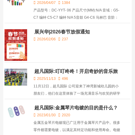
2026/04/07
1384
产品型号：DC-YYT- 06 产品尺寸(MM):N/A 音域：G5-
C7 编钟 C5-C7 编钟 N/A 5音鼓 G4-C6 马林巴 音阶：
N/A 材质：304不锈钢 音乐合金铝 HDPE 外箱尺寸
展兴华|2026春节放假通知
(MM)：780*700*160=2箱 1820*960*190
770*700*1000 ...
2026/02/06
237
超凡国际:叮叮咚咚！开启奇妙的音乐旅
程！
2025/11/13
496
11月12日，超凡国际 公司迎来了神湾新城幼儿园的小
朋友们，他们在这里体验了一场充满音乐与欢笑的研学
活动。 小朋友们一进入超凡国际 的乐器王国，就被眼
超凡国际:金属琴片电镀的目的是什么？
前五彩缤纷的乐器所吸引。超凡国际 特别安排了专业的
音乐老师为小...
2023/01/30
2020
金属五金琴片电镀现已广泛用于金属琴片产品中。很多
零件都需要电镀，以满足其特定功能和使用寿命。电镀