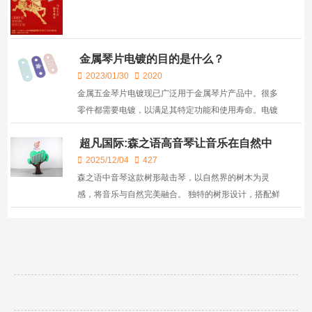
金属琴片电镀的目的是什么？
2023/01/30
2020
金属五金琴片电镀现已广泛用于金属琴片产品中。很多
零件都需要电镀，以满足其特定功能和使用寿命。电镀
是指在直流电的作用下，通过电解将金属或合金沉积在
超凡国际:森之语高音琴让音乐在自然中
工件表面上，形成均匀，致密，良好粘结的金属表面的
绽放！
过程...
2025/12/04
427
森之语中音琴这款树形敲击琴，以自然界的树木为灵
感，将音乐与自然完美融合。 独特的树形设计，搭配鲜
艳的绿色和棕色，仿佛将森林搬进了你的空间。每个琴
键都精心调校，确保音色纯净，让你的每一次敲击都...