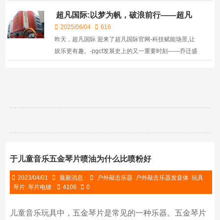
是指在直流电的作用下，通过电解将金属或合金沉积在
超凡国际:以梦为帆，破浪前行——超凡
工件表面上，形成均匀，致密，良好粘结的金属表面的
国际官网-科技赋能场景,让娱乐更有趣。-
过程...
2025/06/04
616
pgcf乔迁圆满成功！
昨天，超凡国际 迎来了超凡国际官网-科技赋能场景,让
娱乐更有趣。-pgcf发展史上的又一重要时刻——乔迁盛
大举行！ 经过精心筹备，超凡国际 正式入驻了全新的
办公地点——广东省中山市神湾镇外沙村福源路3号诚
艺工业园2期2栋。这里不仅交通便...
于儿童音乐五金琴片喷油为什么比喷粉好
2023/04/01
最新消息
户外敲击乐器
户外敲击乐器发音体
玩具
琴片
琴片电镀
4106
0
儿童音乐玩具中，五金琴片是常见的一种乐器。五金琴片