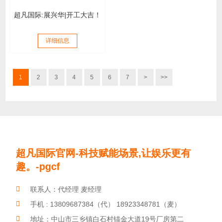
超凡国际:展兴华|开工大吉！
详细信息
1
2
3
4
5
6
7
>
>>