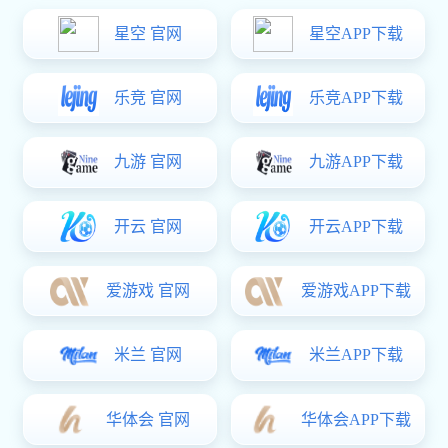
精英鼓 F
精英鼓J-5
产品型号：
精英鼓F-2
ZXH-602233-
产品型号：
产品型号：
05(G.K)
CD037-Z01-
ZXH-DZ190820-
C25M
查看详情
05
查看详情
超凡国际:
查
看详情
精英鼓D
产品型号：
ZXH-602233-
03(G.K)
查看详情