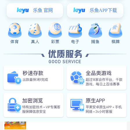
上一篇:
展兴华|清明雨上，思念绵长
相关推荐
超凡国际:节奏师琴J让每一次敲击都成为
风景！
2025/07/25
541
节奏师琴J，这款户外敲击乐器以其孔雀羽毛般的外形
设计和明亮清脆的音色，迅速赢得了音乐爱好者的青
睐。其独特的马林巴音色，结合全音阶设计，提供了宽
超凡国际:展兴华|共赏明月，欢度中秋佳
广的音域，适合各种演奏风格。 节奏师琴J采用坚固
节！
的...
2025/10/06
411