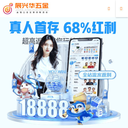
超凡国际
超凡国际
/
最新消息
/
劳动光荣，平凡亦有光！
劳动光荣，平凡亦有光！
2026/05/01
最新消息
36
0