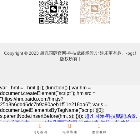
教导官琴V
Copyright © 2023 超凡国际官网-科技赋能场景,让娱乐更有趣。-pgcf
版权所有 |
教导官琴EH
var _hmt = _hmt || []; (function() { var hm =
document.createElement("script"); hm.src =
教导官琴AH
"https://hm.baidu.com/hm.js?
25a8b6ddd6dc7b9a90aeb1f51e218aa6"; var s =
document.getElementsByTagName("script")[0];
s.parentNode.insertBefore(hm, s); })();
超凡国际-科技赋能场景,
让娱乐更有趣。-pgcf
超凡国际官网-追求健康,你我一起成长-
精英鼓J-5
pgcf
超凡国际官网-科技赋能场景,让娱乐更有趣。-pgcf
超凡国
QQ咨询
电话客服
微信客服
际官网-追求健康,你我一起成长-pgcf
巅峰国际-创意平台,注册畅