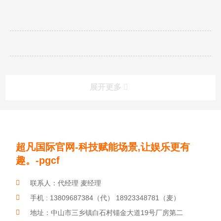
过程...
展开更多
更多展兴华产品
product
超凡国际官网-科技赋能场景,让娱乐更有
玩具发音琴片
儿童音乐玩具
户外敲击乐器
趣。-pgcf
劳动光荣，平凡亦有光！
联系人：代经理 麦经理
手机 : 13809687384（代） 18923348781（麦）
地址：中山市三乡镇白石村锚金大道19号厂房第二