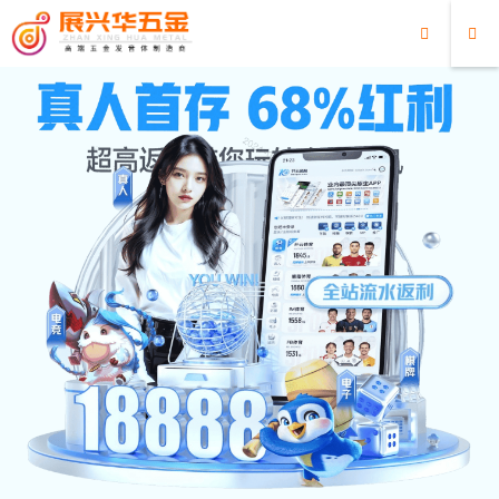
超凡国际
超凡国际
/
最新消息
/
教导官琴V用敲击创造属于你的旋律!
教导官琴V用敲击创造属于你的旋律!
2025/06/27
最新消息
582
0
教导官琴V，这款以香槟金为主题色的演奏琴，以其编钟
般的音色和简约而不失优雅的设计，为孩子们打造了一个
充满乐趣的学习和娱乐平台。它的每个琴键都经过精心调
校，确保发出的音质纯净而悦耳，为孩子们带来高品质的
音乐体验。