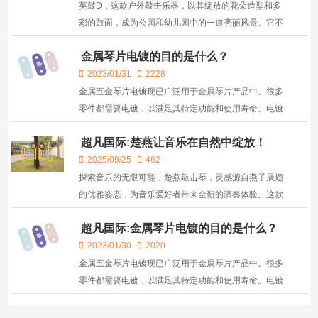
英鼓D，这款户外敲击乐器，以其绽放的花朵造型和多
彩的鼓面，成为公园和幼儿园中的一道亮丽风景。它不
仅是一件乐器，更是一件艺术品，为户外空间注入无限
金属琴片电镀的目的是什么？
活力和创造力。 精英鼓D的设计灵感源自自然之美，...
2023/01/31
2228
金属五金琴片电镀现已广泛用于金属琴片产品中。很多
零件都需要电镀，以满足其特定功能和使用寿命。电镀
是指在直流电的作用下，通过电解将金属或合金沉积在
超凡国际:楚燕让音乐在自然中绽放！
工件表面上，形成均匀，致密，良好粘结的金属表面的
过程...
2025/09/25
462
探索音乐的无限可能，楚燕敲击琴，灵感源自燕子展翅
的优雅姿态，为音乐爱好者带来全新的演奏体验。这款
琴以其生动形象和双面操作功能，完美适合双人同时演
超凡国际:金属琴片电镀的目的是什么？
奏，让音乐创作变得更加互动和有趣。 楚燕结合了...
2023/01/30
2020
金属五金琴片电镀现已广泛用于金属琴片产品中。很多
零件都需要电镀，以满足其特定功能和使用寿命。电镀
是指在直流电的作用下，通过电解将金属或合金沉积在
工件表面上，形成均匀，致密，良好粘结的金属表面的