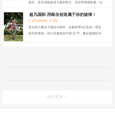
娱乐，音乐还能促进儿童的智力、语言和情感发展。以
下是一些关于儿童音乐的小常识。 音乐对大脑发育的影
超凡国际:用敲击创造属于你的旋律！
响：早期接触音乐对儿童的大脑发育非常重要。...
2025/09/04
546
音乐的力量在于团结与协作，合奏师琴A正是这一理念
的完美体现。设计灵感源自中国“众”字，象征着团结与
合作的精神。 这款琴结合了马林巴与木琴的特色，提供
从低音到高音的全音阶体验，适合多人共同演奏，...
展开更多