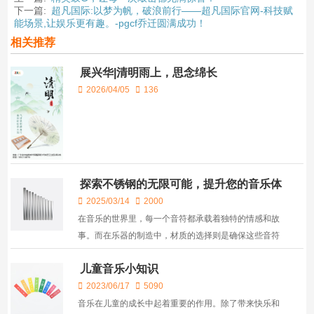
下一篇:
超凡国际:以梦为帆，破浪前行——超凡国际官网-科技赋
能场景,让娱乐更有趣。-pgcf乔迁圆满成功！
相关推荐
展兴华|清明雨上，思念绵长
2026/04/05
136
探索不锈钢的无限可能，提升您的音乐体
验
2025/03/14
2000
在音乐的世界里，每一个音符都承载着独特的情感和故
事。而在乐器的制造中，材质的选择则是确保这些音符
能够完美传达的关键。今天，超凡国际 自豪地向您介绍
儿童音乐小知识
超凡国际 采用的高品质不锈钢材质，它不仅为超凡国际
的乐器带来了卓越...
2023/06/17
5090
音乐在儿童的成长中起着重要的作用。除了带来快乐和