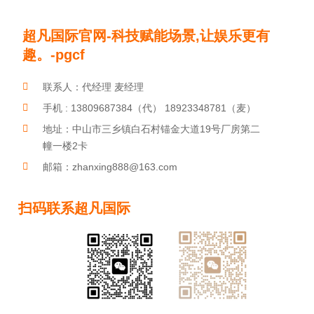
更多展兴华产品
product
超凡国际官网-科技赋能场景,让娱乐更有
玩具发音琴片
儿童音乐玩具
户外敲击乐器
趣。-pgcf
劳动光荣，平凡亦有光！
联系人：代经理 麦经理
手机 : 13809687384（代） 18923348781（麦）
地址：中山市三乡镇白石村锚金大道19号厂房第二
幢一楼2卡
邮箱：zhanxing888@163.com
扫码联系超凡国际
教导官琴380