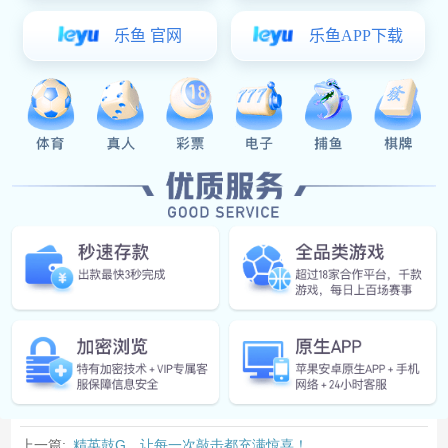
承蒙您的厚爱与信赖，超凡国际官网-科技赋能场景,让娱
乐更有趣。-pgcf一路奋进,迈向新程，兹定于2025年6月3
日迁往新址，开启发展新篇。
诚祈阁下拨冗莅临，共襄盛举，见证公司乔迁之喜。届时
略备薄酒香茗，恭候光临！
展兴华全体同仁敬邀
·时间·
2025年6月3日(星期二)17:00
·地址·
广东省中山市神湾镇外沙村福源路3号诚艺工业园2期2栋
(导航:超凡国际官网-科技赋能场景,让娱乐更有趣。-pgcf)
上一篇:
精英鼓G，让每一次敲击都充满惊喜！