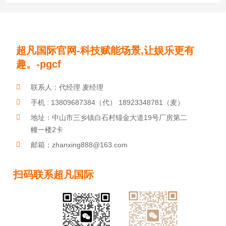
更多展兴华产品
product
超凡国际官网-科技赋能场景,让娱乐更有
玩具发音琴片
儿童音乐玩具
户外敲击乐器
趣。-pgcf
超凡国际:劳动光荣，平凡亦有光！
联系人：代经理 麦经理
手机 : 13809687384（代） 18923348781（麦）
地址：中山市三乡镇白石村锚金大道19号厂房第二
幢一楼2卡
邮箱：zhanxing888@163.com
扫码联系超凡国际
教导官琴380