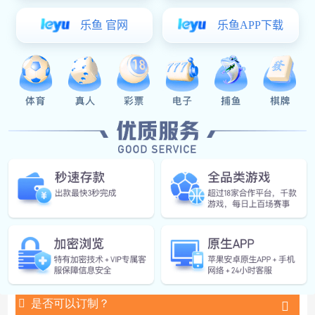
起订量：
5000套
生产交期：
30天
超凡国际:户外敲击乐器发音体
玩具
琴片
琴片电镀
产品参数
是否可以订制？