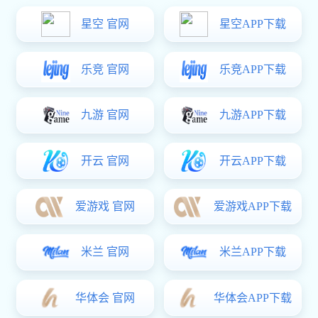
材质：
碳钢/铝合金
音域：
C1-E1
音调：
C
音准：
A=440HZ 正负10
表面处理：
阳极氧化
适用产品：
玩具