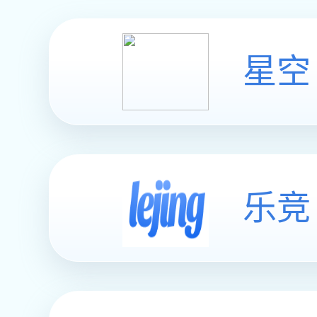
这款鼓是提升户外空间活力的理想选择，它不仅为孩子
的环境。
上一篇:
超凡国际:精英鼓R让每一次敲击都充满力量
下一篇:
超凡国际:精英鼓J-5让每一次敲击都充满惊喜！
相关推荐
超凡国际:精英鼓F-2让每一次敲击都
风景
2025/06/13
561
精英鼓F-2，一款专为儿童设计的户外敲击
器，以其独特的向日葵造型和鲜艳的色彩，
孩子们户外玩耍的新宠儿。这款鼓不仅外观
人，更以其可定制高度的特性，增加了更多
动性和可玩性，让可以根据孩子们...
儿童为什么要玩音乐玩具
2023/06/03
3418