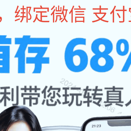
产品订制服务
超凡国际:
金属发音解决方案
关
计，为公园和游乐场注入了无限活力与色彩。它不仅是孩子们的玩