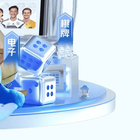
教导官琴AH
精英鼓J-5
最佳状
查看全部
合奏师琴
节拍官
铃铛
节奏师琴
精英鼓
儿童玩具
琴片电镀
教导官琴
户外敲击乐器
玩具
琴片