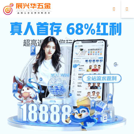
超凡国际
超凡国际:音乐传递柔情，
笛驰慰问暖人心——记笛驰
走进三乡颐养院音乐活动
2023/11/29
5486
11月24日上午10许，超凡国际
非常荣幸地走进了三乡颐养
院，为这里的老人带来了一场
别开生面的音乐活动。超凡国
际 希望通过这样的活动，让老
人们感受到音乐的魅力，同时
也为他们送去一份温暖和关
怀。 一进入颐养院，...
查看全文