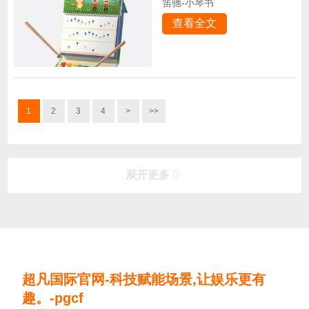
笛驰-小琴书
查看全文
1
2
3
4
>
>>
展开更多
更多展兴华产品
product
玩具发音琴片
儿童音乐玩具
户外敲击乐器
超凡国际官网-科技赋能场景,让娱乐更有
趣。-pgcf
超凡国际:劳动光荣，平凡亦有光！