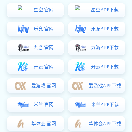
关于音乐琴片的知识
2023/08/26
7217
玩具,展兴华,五金琴片,儿童玩
具,儿童,八音琴
查看全文
八音琴小知识
2023/04/08
4772
八音琴是一种古老的音乐玩
具，也是一种适合儿童的乐
器。它通常由一块长方形的木
板或金属板制成，上面有八个
或更多的音片，每个音片都有
不同的音高。儿童可以用小棒
敲击音片，发出清脆悦耳的音
乐声。 八音...
查看全文