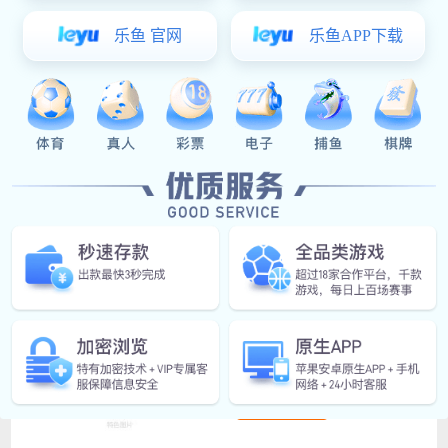
于儿童音乐五金琴片喷油为
什么比喷粉好
2023/04/01
4114
儿童音乐玩具中，五金琴片是
常见的一种乐器。五金琴片的
表面处理方法有喷油和喷粉两
种，但为什么喷油的五金琴片
比喷粉的更好呢？ 首先，喷油
可以为琴片带来更加深沉的颜
色和光泽度。喷油可以使琴片
表面形成一...
查看全文
超凡国际:园林景观行业金
属发音解决方案
2023/03/31
2465
查看全文