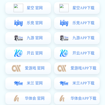
节拍官琴C
2026/04/07
1582
节拍官C-户外敲击乐器
查看全文
教导官琴E
2026/04/07
1510
教导官琴E-户外敲击乐器
查看全文
节奏师琴J