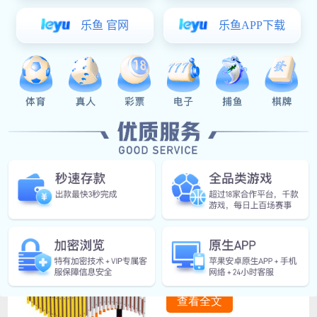
2026/04/07
2117
节奏师J-户外敲击乐器
查看全文
教导官琴A
2026/04/07
1583
教导官琴A- 户外敲击乐器
查看全文
教导官琴380
2026/04/07
1578
教导官琴380-户外敲击乐器
查看全文