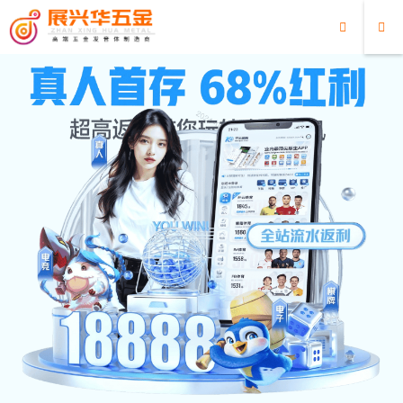
超凡国际
教导官琴380
2026/04/07
2045
产品型号：ZXH-601133-
09C(G.Y) 产品尺寸
(MM):680*625*875 音域：G5-
C7 音阶：11 材质：铝合金+不
锈钢 外箱尺寸(MM)：
780*700*160 装箱重量：37 起
订量：10 产品单价：20699 生
产交期：15-25个工作日 ...
查看全文
教导官琴V