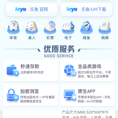
查看全文
教导官琴AH
2026/04/07
4905
产品型号：ZXH-601133-
06AH(G.K) 产品尺寸
(MM):1138*910*670 音域：
C5-C7 音阶：15 材质：合金铝
+不锈钢+钢板+PE板 外箱尺寸
(MM)：1150*630*140 装箱重
量：52 起订量：10 产品单
价：10999 生产交期：15-2...
查看全文
精英鼓F-2
2026/04/07
4400
产品型号：ZXH-DZ190820-05
产品尺寸(MM):520*500*970
音域：N/A 音阶：1 材质：不锈