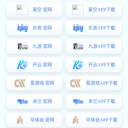
2026/04/07
3564
产品型号：ZXH-601133-
09C(G.Y) 产品尺寸
(MM):680*625*875 音域：G5-
C7 音阶：11 材质：铝合金+不
锈钢 外箱尺寸(MM)：
780*700*160 装箱重量：37 起
订量：10 产品单价：10999 生
产交期：15-25个工作日 ...
查看全文
教导官琴EH
2026/04/07
3272
产品型号：ZXH-601133-
09AH(G.Y) 产品尺寸
(MM):986*698*820 音域：C5-
C7 音阶：15 材质：铝合金+不
锈钢 外箱尺寸(MM)：
1010*750*160 装箱重量：45
起订量：10 产品单价：11666
生产交期：15-25个工作日 ...