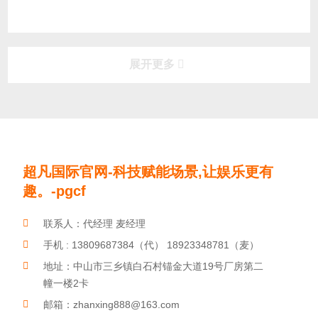
展开更多
更多展兴华产品
product
玩具发音琴片
儿童音乐玩具
户外敲击乐器
超凡国际官网-科技赋能场景,让娱乐更有
趣。-pgcf
劳动光荣，平凡亦有光！
联系人：代经理 麦经理
手机 : 13809687384（代） 18923348781（麦）
地址：中山市三乡镇白石村锚金大道19号厂房第二
幢一楼2卡
邮箱：zhanxing888@163.com